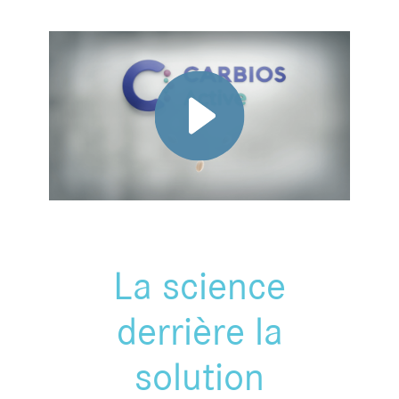
La science
derrière la
solution